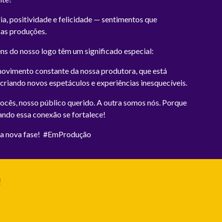
ia, positividade e felicidade — sentimentos que
as produções.
gens do nosso logo têm um significado especial:
movimento constante da nossa produtora, que está
riando novos espetáculos e experiências inesquecíveis.
cês, nosso público querido. A outra somos nós. Porque
ando essa conexão se fortalece!
sa nova fase! #EmProdução
!