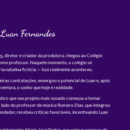
Luan Fernandes
es
, diretor e criador da produtora, chegou ao Colégio
omo professor. Naquele momento, o colégio se
ia natalina fictícia — isso realmente aconteceu.
eiras contratações, enxergou o potencial de Luan e, após
entura, o sonho que hoje é realidade.
utubro que seu projeto mais ousado começou a tomar
o lado do professor de música Romero Dias, que integrou
ndedor, recebeu críticas favoráveis, incentivando Luan
 integrante: Maria José Fortes, que esteve conosco de