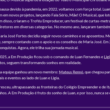
pausa devido à pandemia, em 2022, voltamos com força total. Luan
em novos projetos, lançando Fala Sério, Mãe! O Musical, que lo
 disso, criaram o Troféu Emproducer, um festival de curtas-metr
 diretores em diversas categorias. No mesmo ano, lançaram també
ria José Fortes decidiu seguir novos caminhos e se aposentou. 
, sempre contando com o apoio e os conselhos de Maria José. Em 2
onquistas. Agora, ele trilha sua jornada musical.
 2025, a Em Produção ficou sob o comando de Luan Fernandes e
Lig
ntos, seguem transformando sonhos em realidade.
a equipe ganhou um novo membro:
Mateus Rennó
, que chegou par
s e eventos ao lado de Luan e Ligia.
esceu, ultrapassando as fronteiras do Colégio Empreender e de It
nhos. A Em Produção é fruto do sonho de Luan, e por isso, nunca se