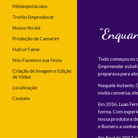
Miniespetáculos
Troféu Emproducer
Nosso Arraiá
"Enquan
Produção de Camarim
Hall of Fame
Tudo começou no d
Nós Fazemos sua Festa
Empreender esbafo
Criação de Imagem e Edição
preparava para abri
de Vídeo
Naquele instante, 
Localização
muita conversa, el
Contato
Em 2016, Luan Fern
forma. Com experiê
nossa produtora de
e Romero a sonhare
No final de 2017, 