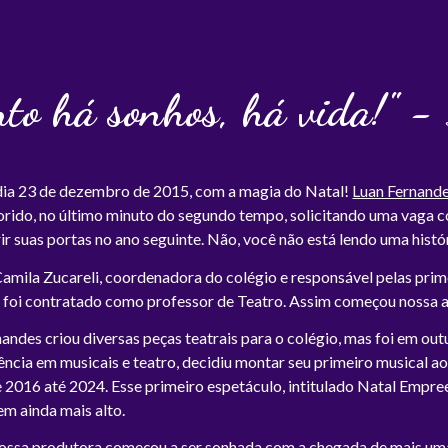
to há sonhos, há vida!" -
ia 23 de dezembro de 2015, com a magia do Natal!
Luan Fernand
rido, no último minuto do segundo tempo, solicitando uma vaga c
r suas portas no ano seguinte. Não, você não está lendo uma histór
Camila Zucareli, coordenadora do colégio e responsável pelas prim
e foi contratado como professor de Teatro. Assim começou nossa av
andes criou diversas peças teatrais para o colégio, mas foi em o
ncia em musicais e teatro, decidiu montar seu primeiro musical a
 2016 até 2024. Esse primeiro espetáculo, intitulado Natal Empree
m ainda mais alto.
nossa produtora começou a ser sonhada com a chegada de mais uma