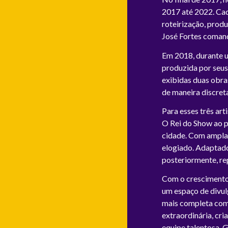
2017 até 2022. Cad
roteirização, prod
José Fortes comand
Em 2018, durante u
produzida por seus 
exibidas duas obra
de maneira discret
Para esses três art
O Rei do Show ao p
cidade. Com ampla 
elogiado. Adaptado
posteriormente, re
Com o crescimento 
um espaço de divul
mais completa com 
extraordinária, cr
equipe talentosa, 