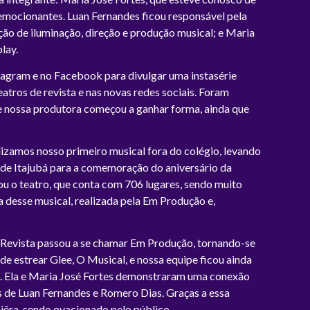
emocionantes. Luan Fernandes ficou responsável pela
ção de iluminação, direção e produção musical; e Maria
lay.
stagram e no Facebook para divulgar uma instasérie
atros de revista e nas novas redes sociais. Foram
ue nossa produtora começou a ganhar forma, ainda que
ealizamos nosso primeiro musical fora do colégio, levando
a de Itajubá para a comemoração do aniversário da
tou o teatro, que conta com 706 lugares, sendo muito
 desse musical, realizada pela Em Produção e,
 Revista passou a se chamar Em Produção, tornando-se
de estrear Glee, O Musical, e nossa equipe ficou ainda
e. Ela e Maria José Fortes demonstraram uma conexão
s de Luan Fernandes e Romero Dias. Graças a essa
Riêra, sendo ovacionado pelo público.