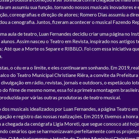
a um assumiu sua função, tornando nossos musicais inovadores e 
ução, coreografias e direção de atores; Romero Dias assumiu a dire
ou a cenografia. Juntos, fizeram acontecer o musical Fazendo Rep
ma aula de teatro, Luan Fernandes decidiu criar uma página no In
alunos. Assim nasceu o Teatro em Revista, inspirado nos antigos te
s: Até que a Morte os Separe e RIBBLO. Foi com essa iniciativa q
a.
istas, o céu era o limite, e eles continuaram sonhando. Em 2019, r
alco do Teatro Municipal Christiane Riêra, a convite da Prefeitur
divulgação em rádio, revistas, jornais e outdoors, o espetáculo lo
 do filme de mesmo nome, essa foi a primeira montagem brasileira
produzida por várias outras produtoras de teatro musical.
dos musicais idealizados por Luan Fernandes, a página Teatro em
gação e registro das nossas realizações. Em 2019, tivemos a honra 
a chegada da cenógrafa Ligia Moreti, que segue conosco até hoj
iando cenários que se harmonizavam perfeitamente com os projeto
Glee, O Musical superou a lotação do Teatro Municipal Christiane 