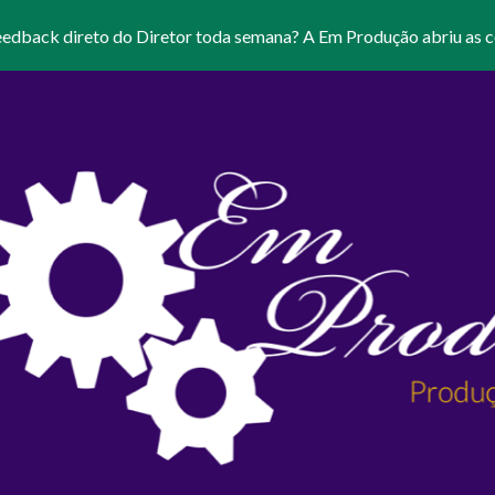
eedback direto do Diretor toda semana? A Em Produção abriu as c
ip to main content
Skip to navigat