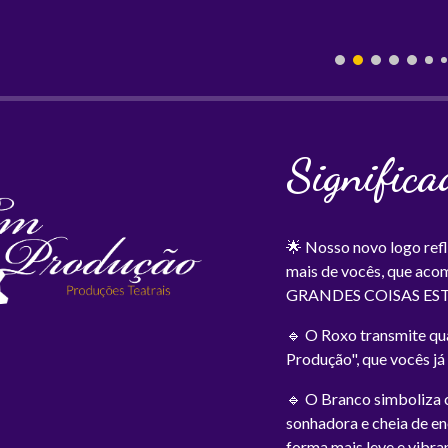
Significa
🌟 Nosso novo logo ref
mais de vocês, que aco
GRANDES COISAS EST
🔹 O Roxo transmite qu
Produção", que vocês j
🔹 O Branco simboliza c
sonhadora e cheia de en
forma mais leve e vibra