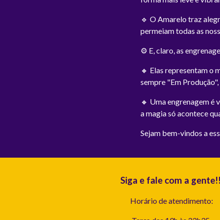
🔹 O Amarelo traz alegr
permeiam todas as noss
⚙️ E, claro, as engrena
🔸 Elas representam o 
sempre "Em Produção", c
🔸 Uma engrenagem é vo
a magia só acontece qu
Sejam bem-vindos a es
Siga e fale com a gente!
Horário de atendimento: