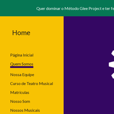
Quer dominar o Método Glee Project e ter f
Sk
Home
Página Inicial
Quem Somos
Nossa Equipe
Curso de Teatro Musical
Matrículas
Nosso Som
Nossos Musicais