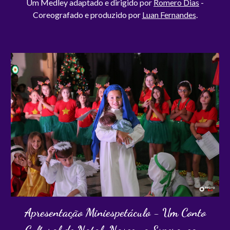
Um
Medley
a
daptado e
dirigido
por
Romero Dias
-
C
oreografado e produzido por
Luan Fernandes
.
Apresentação Miniespetáculo
-
Um Conto
Cultural de Natal: Nasceu a Esperança -