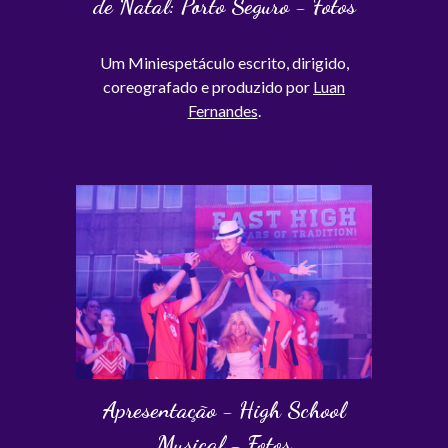
de Natal:
Porto Seguro - Fotos
Um
M
iniespetáculo
escrito
, dirigido,
coreografado e produzido por
Luan
Fernandes
.
Apresentação - High School
Musical - Fotos