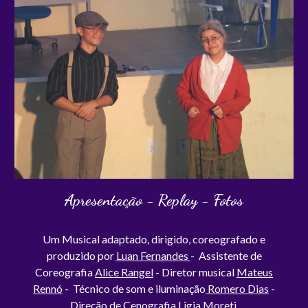
Apresentação - Replay - Fotos
Um Musical adaptado, dirigido, coreografado e
produzido por
Luan Fernandes
-
Assistente de
Coreografia
Alice Rangel
-
Diretor musical
Mateus
Rennó
- T
écnico de som e iluminação
Romero Dias
-
Direção de Cenografia
Ligia Moreti
.