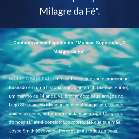
Milagre da Fé".
Conheça nosso Espetáculo: “Musical Superação, O
Milagre da Fé".
…
SOBRE O MUSICAL:
Um espetáculo que vai te emocionar!!
Baseado em uma história real. John Smith (Samuel Primo),
um menino de 14 anos, vai brincar com seus amigos no
Lago St. Louis, no Missouri, que está congelado, quando,
acidentalmente, sofre uma queda e se afoga. Chegando
ao hospital, ele é considerado morto, até que sua mãe,
Joyce Smith (Geovanna Pereira), junta todas as suas