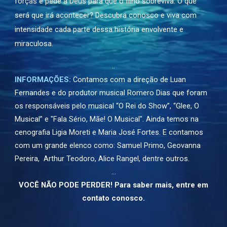
forças e pede a Deus para que o filho sobreviva. O que
será que irá acontecer? Descubra conosco e viva com
intensidade cada parte dessa história envolvente e
miraculosa.
..
INFORMAÇÕES:
Contamos com a direção de
Luan
Fernandes
e do produtor musical
Romero Dias
que foram
os responsáveis pelo musical “O Rei do Show”, “Glee, O
Musical” e "Fala Sério, Mãe! O Musical". Ainda temos na
cenografia
Ligia Moreti
e Maria José Fortes. E contamos
com um grande elenco como:
Samuel Primo, Geovanna
Pereira, Arthur Teodoro, Alice Rangel, dentre outros.
…
VOCÊ NÃO PODE PERDER! Para saber mais, entre em
contato conosco.